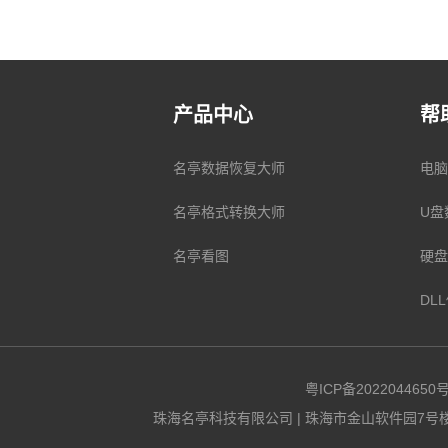
产品中心
帮
名亭数据恢复大师
电脑
名亭格式转换大师
U盘
名亭看图
硬盘
DL
粤ICP备2022044650号
珠海名亭科技有限公司
| 珠海市金山软件园7号楼10F | C