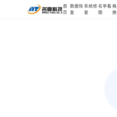
首
数据恢
系统修
名亭看
格
DLL修复中心
电脑数据恢复
格式化数据
页
复
复
图
换