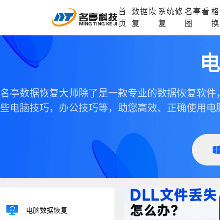
首
数据恢
系统修
名亭看
格
DLL修复中心
电脑数据恢复
格式化数据
页
复
复
图
换
电
名亭数据恢复大师除了是一款专业的数据恢复软件
些电脑技巧，办公技巧等，助您高效、正确使用电
电脑数据恢复